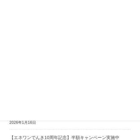
電話番号：019-656-1936
カテゴリー
新着情報
梅雨入りしました！
岩手県LPガス価格高騰対策事業のお知らせ（第二弾）
最近の投稿
岩手県LPガス価格高騰対策事業のお知らせ
2026年1月16日
【エネワンでんき10周年記念】半額キャンペーン実施中