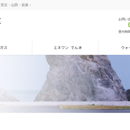
－宮古・山田・岩泉－
お問い
受付時間 
Pガス
エネワン でんき
ウォ